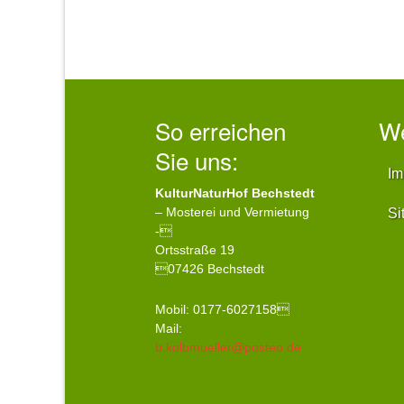
So erreichen
We
Sie uns:
Im
KulturNaturHof Bechstedt
– Mosterei und Vermietung
Si
-
Ortsstraße 19
07426 Bechstedt
Mobil: 0177-6027158
Mail:
b.kolbmueller@posteo.de