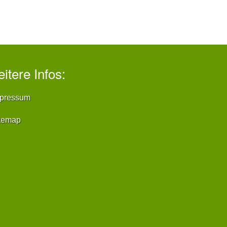
itere Infos:
pressum
temap