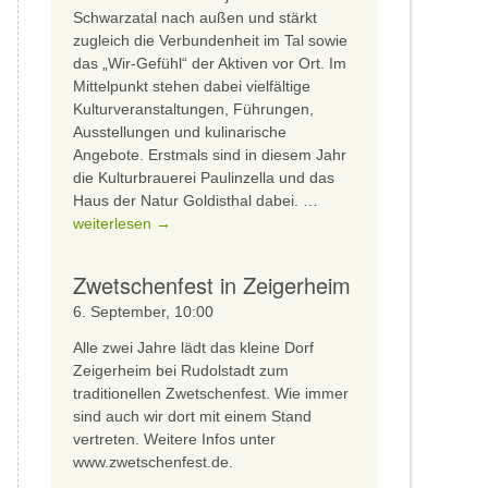
Schwarzatal nach außen und stärkt
zugleich die Verbundenheit im Tal sowie
das „Wir-Gefühl“ der Aktiven vor Ort. Im
Mittelpunkt stehen dabei vielfältige
Kulturveranstaltungen, Führungen,
Ausstellungen und kulinarische
Angebote. Erstmals sind in diesem Jahr
die Kulturbrauerei Paulinzella und das
Tag
Haus der Natur Goldisthal dabei. …
der
weiterlesen
→
Sommerfrische
im
Zwetschenfest in Zeigerheim
Schwarzatal
6. September, 10:00
Alle zwei Jahre lädt das kleine Dorf
Zeigerheim bei Rudolstadt zum
traditionellen Zwetschenfest. Wie immer
sind auch wir dort mit einem Stand
vertreten. Weitere Infos unter
www.zwetschenfest.de.