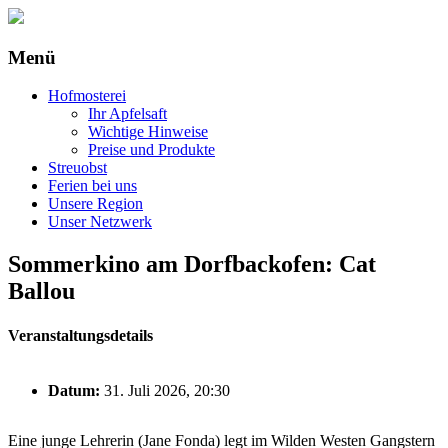
Menü
Kulturelle und naturbezogene
KulturNaturHof Bechstedt e.V.
Bildungsangebote für Kinder und
Zum
Hofmosterei
Jugendliche
Inhalt
Ihr Apfelsaft
springen
Wichtige Hinweise
Preise und Produkte
Streuobst
Ferien bei uns
Unsere Region
Unser Netzwerk
Sommerkino am Dorfbackofen: Cat
Ballou
Veranstaltungsdetails
Datum:
31. Juli 2026, 20:30
Eine junge Lehrerin (Jane Fonda) legt im Wilden Westen Gangstern