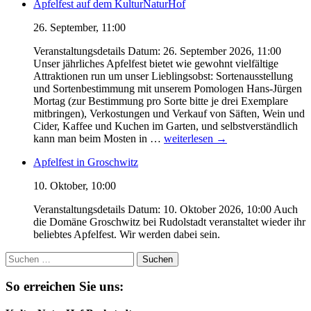
Apfelfest auf dem KulturNaturHof
26. September, 11:00
Veranstaltungsdetails Datum: 26. September 2026, 11:00
Unser jährliches Apfelfest bietet wie gewohnt vielfältige
Attraktionen run um unser Lieblingsobst: Sortenausstellung
und Sortenbestimmung mit unserem Pomologen Hans-Jürgen
Mortag (zur Bestimmung pro Sorte bitte je drei Exemplare
mitbringen), Verkostungen und Verkauf von Säften, Wein und
Cider, Kaffee und Kuchen im Garten, und selbstverständlich
Apfelfest
kann man beim Mosten in …
weiterlesen
→
auf
Apfelfest in Groschwitz
dem
KulturNaturHof
10. Oktober, 10:00
Veranstaltungsdetails Datum: 10. Oktober 2026, 10:00 Auch
die Domäne Groschwitz bei Rudolstadt veranstaltet wieder ihr
beliebtes Apfelfest. Wir werden dabei sein.
Suchen
nach:
So erreichen Sie uns: