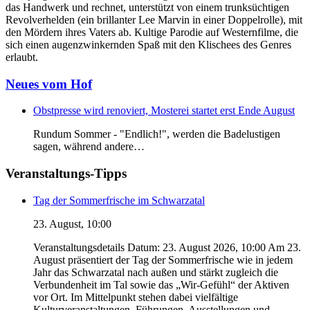
das Handwerk und rechnet, unterstützt von einem trunksüchtigen
Revolverhelden (ein brillanter Lee Marvin in einer Doppelrolle), mit
den Mördern ihres Vaters ab. Kultige Parodie auf Westernfilme, die
sich einen augenzwinkernden Spaß mit den Klischees des Genres
erlaubt.
Beitragsnavigation
Neues vom Hof
Obstpresse wird renoviert, Mosterei startet erst Ende August
Rundum Sommer - "Endlich!", werden die Badelustigen
sagen, während andere…
Veranstaltungs-Tipps
Tag der Sommerfrische im Schwarzatal
23. August, 10:00
Veranstaltungsdetails Datum: 23. August 2026, 10:00 Am 23.
August präsentiert der Tag der Sommerfrische wie in jedem
Jahr das Schwarzatal nach außen und stärkt zugleich die
Verbundenheit im Tal sowie das „Wir-Gefühl“ der Aktiven
vor Ort. Im Mittelpunkt stehen dabei vielfältige
Kulturveranstaltungen, Führungen, Ausstellungen und