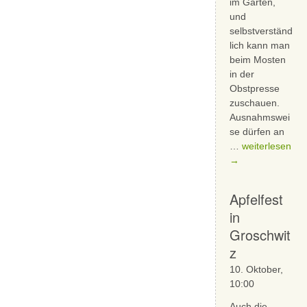
im Garten,
und
selbstverständ
lich kann man
beim Mosten
in der
Obstpresse
zuschauen.
Ausnahmswei
se dürfen an
Apfelfest
…
weiterlesen
auf
→
dem
KulturNaturHof
Apfelfest
in
Groschwit
z
10. Oktober,
10:00
Auch die