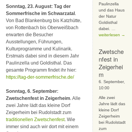
Paulinzella
Sonntag, 23. August: Tag der
und das Haus
Sommerfrische im Schwarzatal
.
der Natur
Von Bad Blankenburg bis Katzhütte,
Goldisthal
von Rottenbach bis Oberweißbach
Tag
dabei. …
erwarten die Besucher
der
weiterlesen
→
Sommerf
Ausstellungen, Führungen,
im
Kulturprogramme und Kulinarik.
Zwetsche
Schwarza
Erstmals dabei sind in diesem Jahr
nfest in
Paulinzella und Goldisthal. Das
Zeigerhei
gesamte Programm findet ihr hier:
m
https://tag-der-sommerfrische.de/
6. September,
10:00
Sonntag, 6. September:
Alle zwei
Zwetschenfest in Zeigerheim
. Alle
Jahre lädt das
zwei Jahre lädt das kleine Dorf
kleine Dorf
Zeigerheim bei Rudolstadt zum
Zeigerheim
traditionellen Zwetschenfest
. Wie
bei Rudolstadt
immer sind auch wir dort mit einem
zum