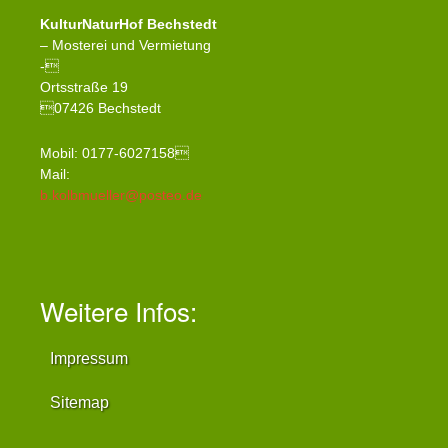
KulturNaturHof Bechstedt
– Mosterei und Vermietung
-
Ortsstraße 19
07426 Bechstedt
Mobil: 0177-6027158
Mail:
b.kolbmueller@posteo.de
Weitere Infos:
Impressum
Sitemap