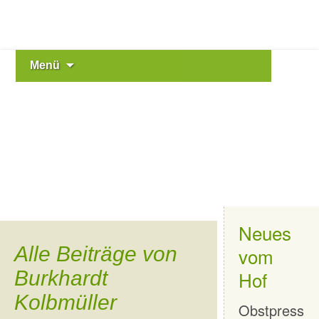
Zum
Menü
KulturNaturHof Bechstedt
Kulturelle und naturbezogene Bildungsangebote für
Inhalt
Kinder und Jugendliche
springen
e.V.
Neues
Alle Beiträge von
vom
Burkhardt
Hof
Kolbmüller
Obstpress