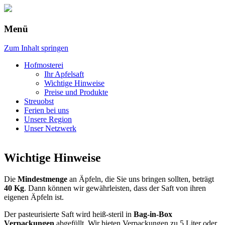
Menü
Kulturelle und naturbezogene
KulturNaturHof Bechstedt e.V.
Bildungsangebote für Kinder und
Zum Inhalt springen
Jugendliche
Hofmosterei
Ihr Apfelsaft
Wichtige Hinweise
Preise und Produkte
Streuobst
Ferien bei uns
Unsere Region
Unser Netzwerk
Wichtige Hinweise
Die
Mindestmenge
an Äpfeln, die Sie uns bringen sollten, beträgt
40 Kg
. Dann können wir gewährleisten, dass der Saft von ihren
eigenen Äpfeln ist.
Der pasteurisierte Saft wird heiß-steril in
Bag-in-Box
Verpackungen
abgefüllt. Wir bieten Verpackungen zu 5 Liter oder